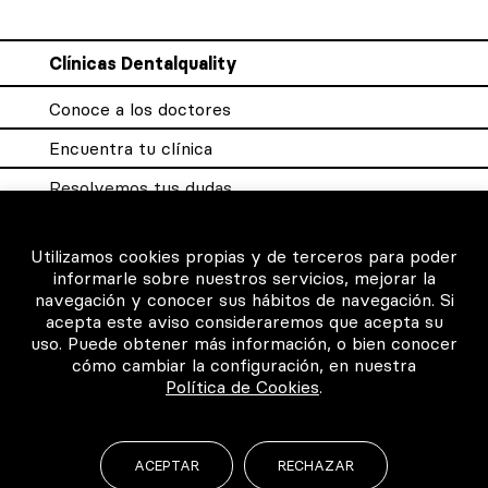
Clínicas Dentalquality
Conoce a los doctores
Encuentra tu clínica
Resolvemos tus dudas
Sistema DQX
Utilizamos cookies propias y de terceros para poder
informarle sobre nuestros servicios, mejorar la
navegación y conocer sus hábitos de navegación. Si
Para los profesionales
acepta este aviso consideraremos que acepta su
uso. Puede obtener más información, o bien conocer
Consigue tu certificado
cómo cambiar la configuración, en nuestra
Política de Cookies
.
Intranet clínicas certificadas
Música para los pacientes
ACEPTAR
RECHAZAR