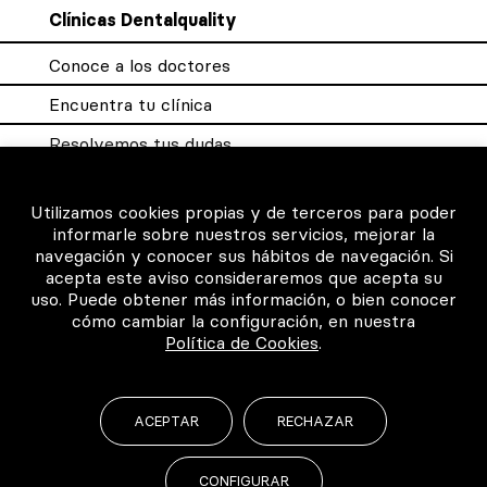
Clínicas Dentalquality
Conoce a los doctores
Encuentra tu clínica
Resolvemos tus dudas
Sistema DQX
Utilizamos cookies propias y de terceros para poder
informarle sobre nuestros servicios, mejorar la
navegación y conocer sus hábitos de navegación. Si
Para los profesionales
acepta este aviso consideraremos que acepta su
uso. Puede obtener más información, o bien conocer
Consigue tu certificado
cómo cambiar la configuración, en nuestra
Política de Cookies
.
Intranet clínicas certificadas
Música para los pacientes
ACEPTAR
RECHAZAR
CONFIGURAR