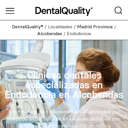
DentalQuality®
/
Localidades
/
Madrid Provincia
/
Alcobendas
/
Endodoncia
Clínicas dentales
especializadas en
Endodoncia en Alcobendas
Tratamiento de Endodoncia en Alcobendas por
médicos especialistas en clínicas dentales con
Certificado de Excelencia Odontológica