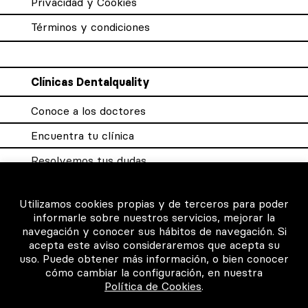
Privacidad y Cookies
Términos y condiciones
Clínicas Dentalquality
Conoce a los doctores
Encuentra tu clínica
Resolvemos tus dudas
Sistema DQX
Utilizamos cookies propias y de terceros para poder
informarle sobre nuestros servicios, mejorar la
navegación y conocer sus hábitos de navegación. Si
Para los profesionales
acepta este aviso consideraremos que acepta su
uso. Puede obtener más información, o bien conocer
Consigue tu certificado
cómo cambiar la configuración, en nuestra
Política de Cookies
.
Intranet clínicas certificadas