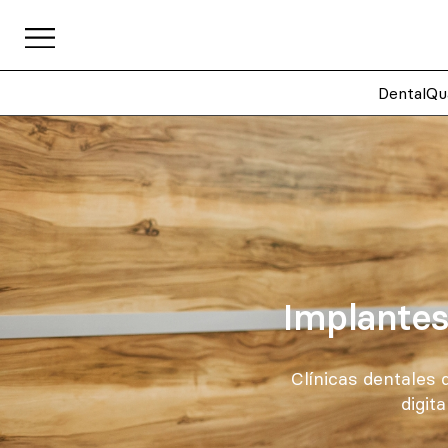
DentalQu
Implantes
Clínicas dentales
digit