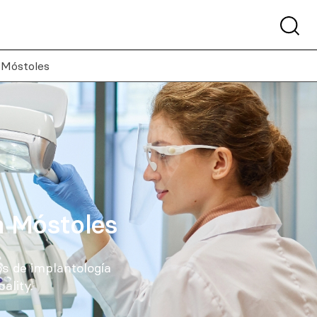
n Móstoles
n Móstoles
s de implantología
ality.