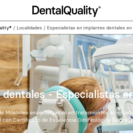
ality®
/
Localidades
/
Especialistas en implantes dentales e
 dentales - Especialistas e
 de Móstoles especializadas en tratamientos avanzado
al con Certificado de Excelencia Odontológica DentalQu