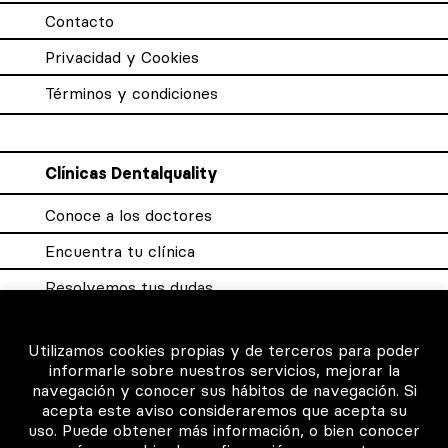
Contacto
Privacidad y Cookies
Términos y condiciones
Clínicas Dentalquality
Conoce a los doctores
Encuentra tu clínica
Resolvemos tus dudas
Sistema DQX
Utilizamos cookies propias y de terceros para poder
informarle sobre nuestros servicios, mejorar la
navegación y conocer sus hábitos de navegación. Si
Para los profesionales
acepta este aviso consideraremos que acepta su
uso. Puede obtener más información, o bien conocer
Consigue tu certificado