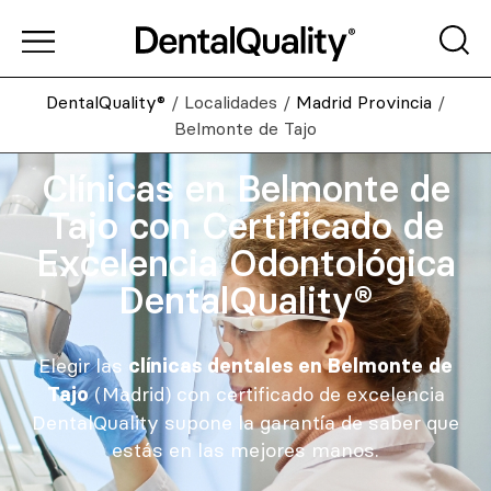
DentalQuality®
/
Localidades
/
Madrid Provincia
/
Belmonte de Tajo
Clínicas en Belmonte de
Tajo con Certificado de
Excelencia Odontológica
DentalQuality®
Elegir las
clínicas dentales en Belmonte de
(Madrid) con certificado de excelencia
Tajo
DentalQuality supone la garantía de saber que
estás en las mejores manos.