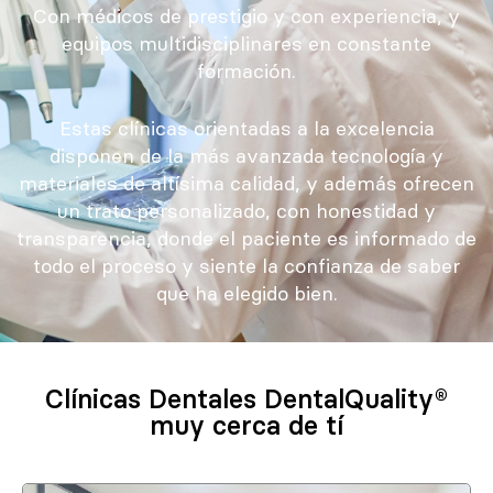
Con médicos de prestigio y con experiencia, y
equipos multidisciplinares en constante
formación.
Estas clínicas orientadas a la excelencia
disponen de la más avanzada tecnología y
materiales de altísima calidad, y además ofrecen
un trato personalizado, con honestidad y
transparencia, donde el paciente es informado de
todo el proceso y siente la confianza de saber
que ha elegido bien.
Clínicas Dentales DentalQuality®
muy cerca de tí