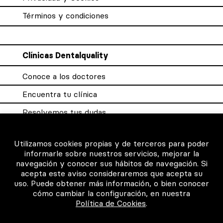
Términos y condiciones
Clínicas Dentalquality
Conoce a los doctores
Encuentra tu clínica
Resolvemos tus dudas
Sistema DQX
Utilizamos cookies propias y de terceros para poder
informarle sobre nuestros servicios, mejorar la
navegación y conocer sus hábitos de navegación. Si
Para los profesionales
acepta este aviso consideraremos que acepta su
uso. Puede obtener más información, o bien conocer
Consigue tu certificado
cómo cambiar la configuración, en nuestra
Política de Cookies
.
Intranet clínicas certificadas