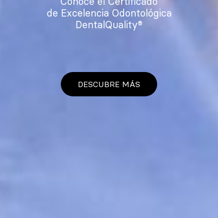
Conoce el Certificado
de Excelencia Odontológica
DentalQuality®
DESCUBRE MÁS