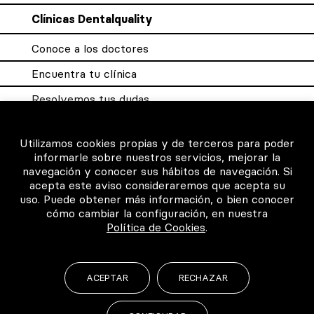
Clínicas Dentalquality
Conoce a los doctores
Encuentra tu clínica
Resolvemos tus dudas
Sistema DQX
Utilizamos cookies propias y de terceros para poder
informarle sobre nuestros servicios, mejorar la
navegación y conocer sus hábitos de navegación. Si
Para los profesionales
acepta este aviso consideraremos que acepta su
uso. Puede obtener más información, o bien conocer
Consigue tu certificado
cómo cambiar la configuración, en nuestra
Política de Cookies
.
Intranet clínicas certificadas
Música para los pacientes
ACEPTAR
RECHAZAR