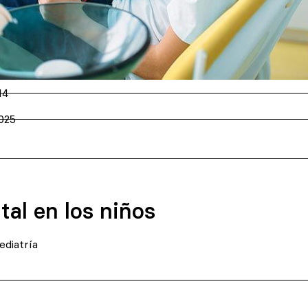
14
2025
al en los niños
diatría