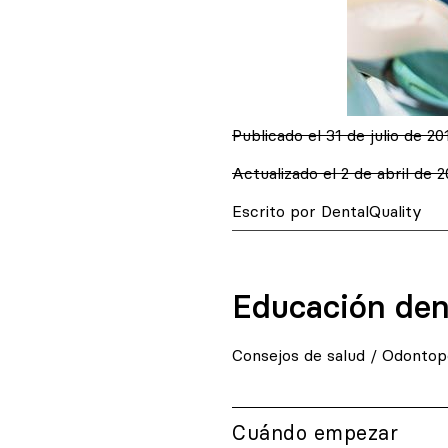
Publicado el
31 de julio de 20
Actualizado el 2 de abril de 
Escrito por DentalQuality
Educación dent
Consejos de salud
/
Odontope
Cuándo empezar