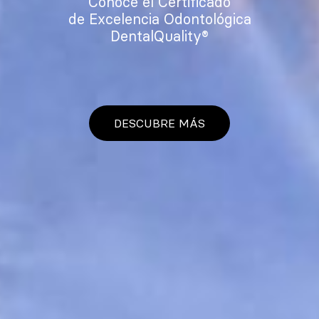
Conoce el Certificado
de Excelencia Odontológica
DentalQuality®
DESCUBRE MÁS