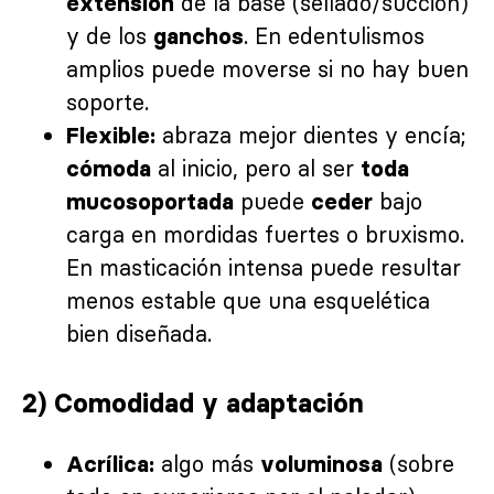
de la base (sellado/succión)
extensión
y de los
. En edentulismos
ganchos
amplios puede moverse si no hay buen
soporte.
abraza mejor dientes y encía;
Flexible:
al inicio, pero al ser
cómoda
toda
puede
bajo
mucosoportada
ceder
carga en mordidas fuertes o bruxismo.
En masticación intensa puede resultar
menos estable que una esquelética
bien diseñada.
2) Comodidad y adaptación
algo más
(sobre
Acrílica:
voluminosa