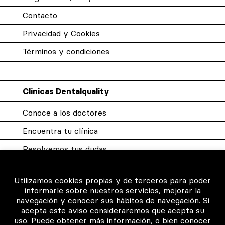
Contacto
Privacidad y Cookies
Términos y condiciones
Clínicas Dentalquality
Conoce a los doctores
Encuentra tu clínica
Resolvemos tus dudas
Sistema DQX
Utilizamos cookies propias y de terceros para poder
informarle sobre nuestros servicios, mejorar la
navegación y conocer sus hábitos de navegación. Si
Para los profesionales
acepta este aviso consideraremos que acepta su
uso. Puede obtener más información, o bien conocer