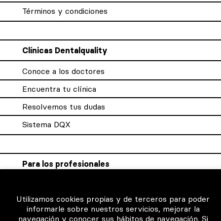
Términos y condiciones
Clínicas Dentalquality
Conoce a los doctores
Encuentra tu clínica
Resolvemos tus dudas
Sistema DQX
Para los profesionales
Consigue tu certificado
Utilizamos cookies propias y de terceros para poder
Intranet clínicas certificadas
informarle sobre nuestros servicios, mejorar la
navegación y conocer sus hábitos de navegación. Si
Música para los pacientes