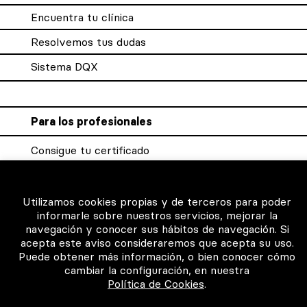
Encuentra tu clínica
Resolvemos tus dudas
Sistema DQX
Para los profesionales
Consigue tu certificado
Intranet clínicas certificadas
Música para los pacientes
Utilizamos cookies propias y de terceros para poder
informarle sobre nuestros servicios, mejorar la
navegación y conocer sus hábitos de navegación. Si
acepta este aviso consideraremos que acepta su uso.
Puede obtener más información, o bien conocer cómo
©2026 Todos los derechos reservados
cambiar la configuración, en nuestra
Política de Cookies
.