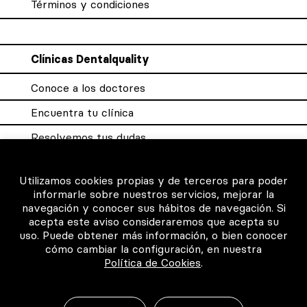
Términos y condiciones
Clínicas Dentalquality
Conoce a los doctores
Encuentra tu clínica
Resolvemos tus dudas
Sistema DQX
Utilizamos cookies propias y de terceros para poder
informarle sobre nuestros servicios, mejorar la
navegación y conocer sus hábitos de navegación. Si
Para los profesionales
acepta este aviso consideraremos que acepta su
uso. Puede obtener más información, o bien conocer
Consigue tu certificado
cómo cambiar la configuración, en nuestra
Política de Cookies
.
Intranet clínicas certificadas
Música para los pacientes