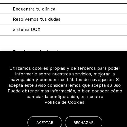
Encuentra tu clínica
Resolvemos tus dudas
Sistema DQX
Para los profesionales
Consigue tu certificado
Utilizamos cookies propias y de terceros para poder
informarle sobre nuestros servicios, mejorar la
Intranet clínicas certificadas
navegación y conocer sus hábitos de navegación. Si
Música para los pacientes
acepta este aviso consideraremos que acepta su uso.
Puede obtener más información, o bien conocer cómo
cambiar la configuración, en nuestra
Política de Cookies
.
©2026 Todos los derechos reservados
ACEPTAR
RECHAZAR