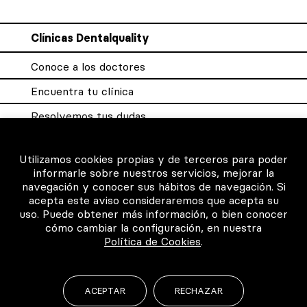
Clínicas Dentalquality
Conoce a los doctores
Encuentra tu clínica
Resolvemos tus dudas
Sistema DQX
Utilizamos cookies propias y de terceros para poder
informarle sobre nuestros servicios, mejorar la
navegación y conocer sus hábitos de navegación. Si
Para los profesionales
acepta este aviso consideraremos que acepta su
uso. Puede obtener más información, o bien conocer
Consigue tu certificado
cómo cambiar la configuración, en nuestra
Política de Cookies
.
Intranet clínicas certificadas
Música para los pacientes
ACEPTAR
RECHAZAR