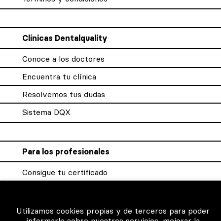
Clínicas Dentalquality
Conoce a los doctores
Encuentra tu clínica
Resolvemos tus dudas
Sistema DQX
Para los profesionales
Consigue tu certificado
Intranet clínicas certificadas
Música para los pacientes
Utilizamos cookies propias y de terceros para poder
informarle sobre nuestros servicios, mejorar la