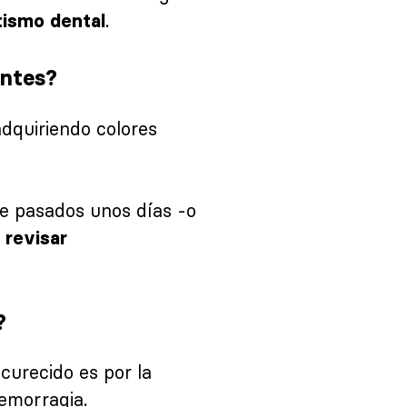
.
tismo dental
entes?
 adquiriendo colores
e pasados unos días -o
e
revisar
?
curecido es por la
emorragia.