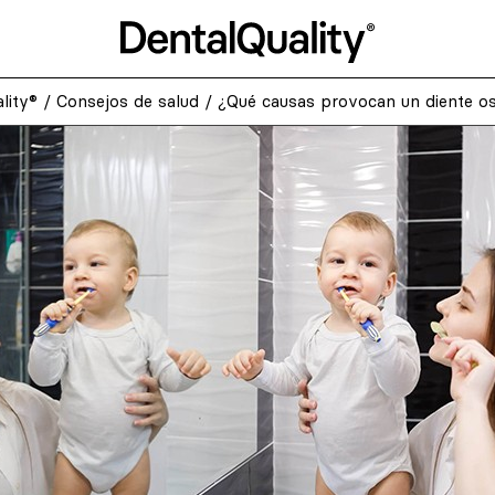
lity®
/
Consejos de salud
/
¿Qué causas provocan un diente o