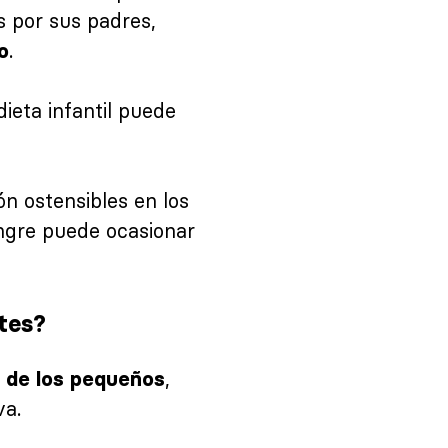
s por sus padres,
.
o
ieta infantil puede
n ostensibles en los
gre puede ocasionar
tes?
,
l de los pequeños
va.