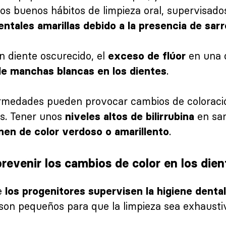
os buenos hábitos de limpieza oral, supervisado
entales amarillas debido a la presencia de sarr
n diente oscurecido, el
en una d
exceso de flúor
.
de manchas blancas en los dientes
rmedades pueden provocar cambios de coloració
os. Tener unos
en san
niveles altos de bilirrubina
.
rnen de color verdoso o amarillento
evenir los cambios de color en los dien
e
los progenitores supervisen la higiene denta
on pequeños para que la limpieza sea exhausti