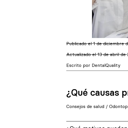
Publicado el
1 de diciembre 
Actualizado el 13 de abril de
Escrito por DentalQuality
¿Qué causas p
Consejos de salud
/
Odontope