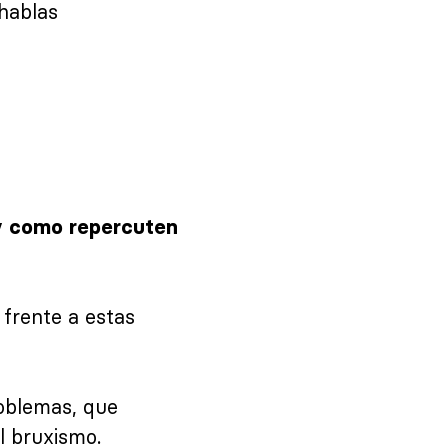
hablas
 y como repercuten
 frente a estas
roblemas, que
l bruxismo.