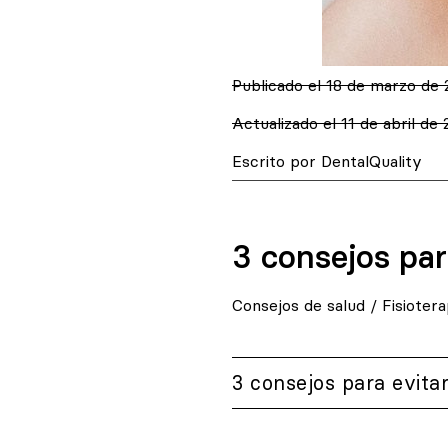
Publicado el
18 de marzo de 
Actualizado el 11 de abril de
Escrito por DentalQuality
3 consejos par
Consejos de salud
/
Fisiotera
3 consejos para evita