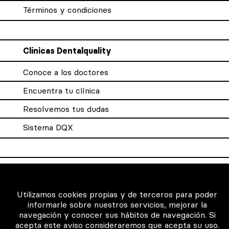
Términos y condiciones
Clínicas Dentalquality
Conoce a los doctores
Encuentra tu clínica
Resolvemos tus dudas
Sistema DQX
Para los profesionales
Consigue tu certificado
Utilizamos cookies propias y de terceros para poder
informarle sobre nuestros servicios, mejorar la
Intranet clínicas certificadas
navegación y conocer sus hábitos de navegación. Si
acepta este aviso consideraremos que acepta su uso.
Música para los pacientes