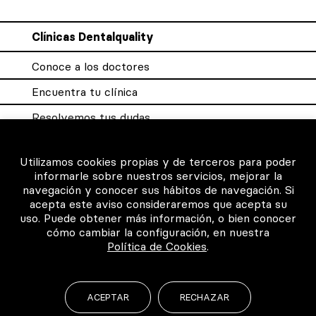
Clínicas Dentalquality
Conoce a los doctores
Encuentra tu clínica
Resolvemos tus dudas
Sistema DQX
Utilizamos cookies propias y de terceros para poder
informarle sobre nuestros servicios, mejorar la
navegación y conocer sus hábitos de navegación. Si
Para los profesionales
acepta este aviso consideraremos que acepta su
uso. Puede obtener más información, o bien conocer
Consigue tu certificado
cómo cambiar la configuración, en nuestra
Política de Cookies
.
Intranet clínicas certificadas
Música para los pacientes
ACEPTAR
RECHAZAR