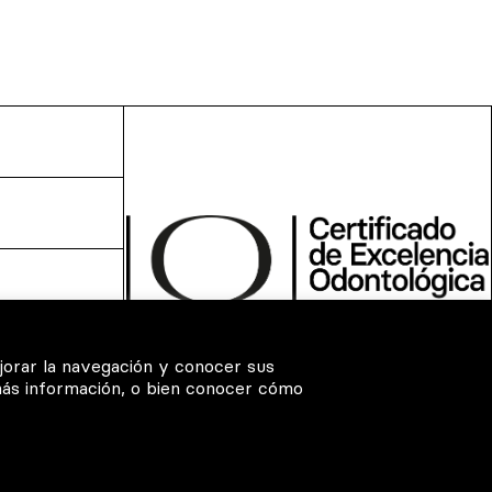
jorar la navegación y conocer sus
más información, o bien conocer cómo