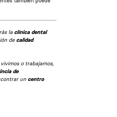
stentes también puede
rás la
clínica dental
ción de
calidad
vivimos o trabajamos,
incia de
ncontrar un
centro