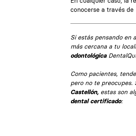
En cualquier caso, la r
conocerse a través de
Si estás pensando en a
más cercana a tu local
DentalQua
odontológica
Como pacientes, tend
pero no te preocupes. 
estas son al
Castellón,
:
dental certificado