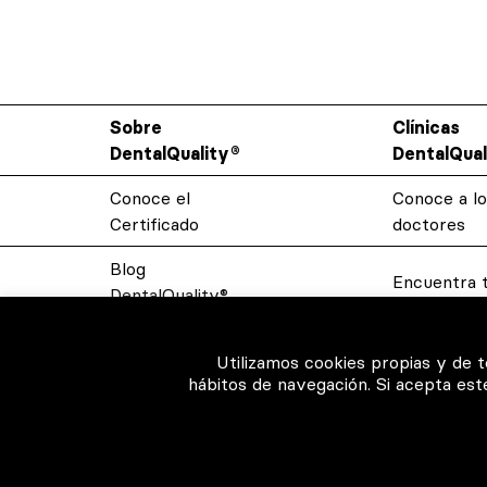
Sobre
Clínicas
DentalQuality®
DentalQual
Conoce el
Conoce a lo
Certificado
doctores
Blog
Encuentra t
DentalQuality®
Resolvemos
Contacto
Utilizamos cookies propias y de 
dudas
hábitos de navegación. Si acepta es
Privacidad y
Sistema D
Cookies
Términos y