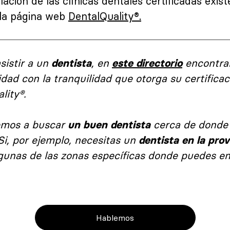
elación de las clínicas dentales certificadas exi
 la página web
DentalQuality®
.
sistir a un
, en
encontra
dentista
este directorio
idad con la tranquilidad que otorga su certifica
lity®
.
emos a buscar
cerca de donde 
un buen dentista
Si, por ejemplo, necesitas un
dentista en la prov
gunas de las zonas específicas donde puedes e
Hablemos