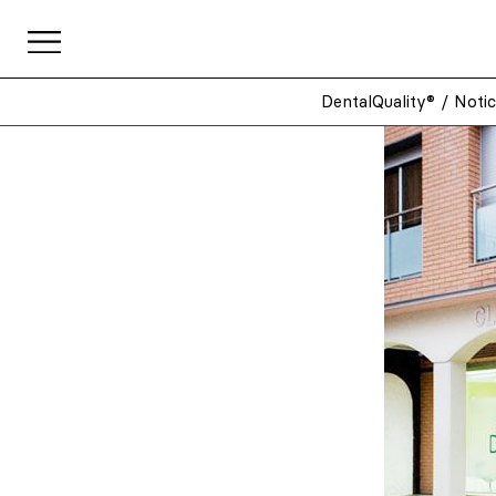
DentalQuality®
/
Notic