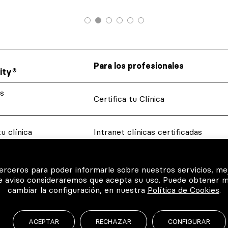
Para los profesionales
ity®
s
Certifica tu Clínica
u clínica
Intranet clínicas certificadas
 tus
Glosario dental
terceros para poder informarle sobre nuestros servicios, me
te aviso consideraremos que acepta su uso. Puede obtener 
cambiar la configuración, en nuestra
Política de Cookies
.
QX
ACEPTAR
RECHAZAR
CONFIGURAR
© 2026 Todos los derechos