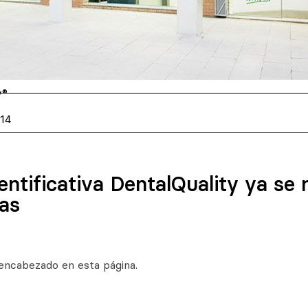
y®
014
dentificativa DentalQuality ya se
das
encabezado en esta página.