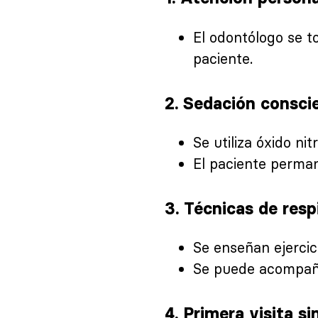
El odontólogo se t
paciente.
2.
Sedación consci
Se utiliza óxido ni
El paciente perman
3.
Técnicas de respi
Se enseñan ejercici
Se puede acompaña
4.
Primera visita s