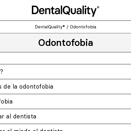
DentalQuality®
/
Odontofobia
Odontofobia
a?
 de la odontofobia
fobia
r al dentista