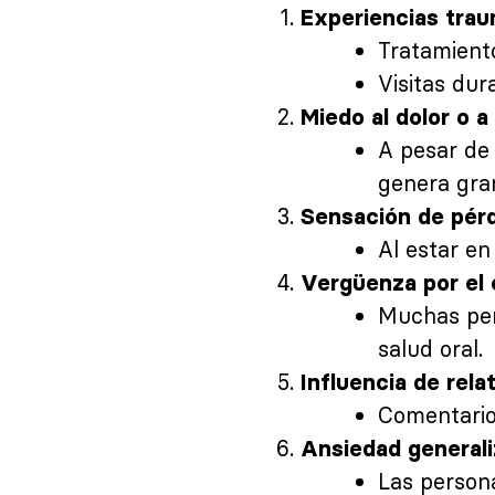
Experiencias trau
Tratamient
Visitas dur
Miedo al dolor o a
A pesar de 
genera gra
Sensación de pérd
Al estar en
Vergüenza por el 
Muchas pers
salud oral.
Influencia de rela
Comentario
Ansiedad generali
Las persona