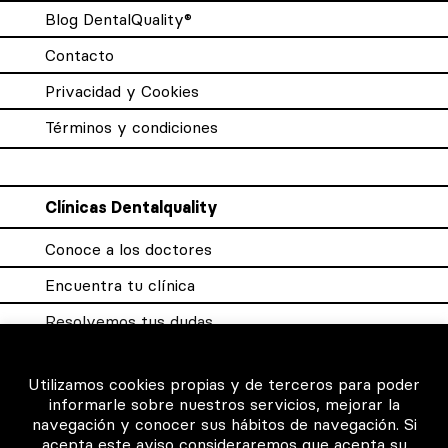
Blog DentalQuality®
Contacto
Privacidad y Cookies
Términos y condiciones
Clínicas Dentalquality
Conoce a los doctores
Encuentra tu clínica
Resolvemos tus dudas
Sistema DQX
Utilizamos cookies propias y de terceros para poder
informarle sobre nuestros servicios, mejorar la
navegación y conocer sus hábitos de navegación. Si
Para los profesionales
acepta este aviso consideraremos que acepta su