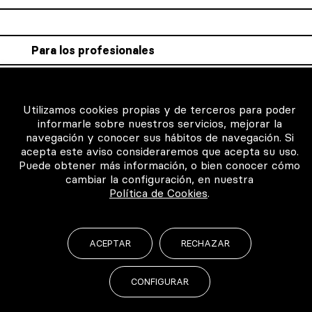
Para los profesionales
Consigue tu certificado
Intranet clínicas certificadas
Utilizamos cookies propias y de terceros para poder
informarle sobre nuestros servicios, mejorar la
Música para los pacientes
navegación y conocer sus hábitos de navegación. Si
acepta este aviso consideraremos que acepta su uso.
Puede obtener más información, o bien conocer cómo
cambiar la configuración, en nuestra
Política de Cookies
.
©2026 Todos los derechos reservados
ACEPTAR
RECHAZAR
CONFIGURAR